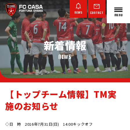
NEWS
CONTACT
MENU
新着情報
ABOUT FC CASA
クラブ概要
NEWS
【トップチーム情報】TM実
施のお知らせ
TOP TEAM
JUNIOR YOUTH
JUNIOR
トップチーム
ジュニアユース
ジュニア
◇日 時 2016年7月31日(日) 14:00キックオフ