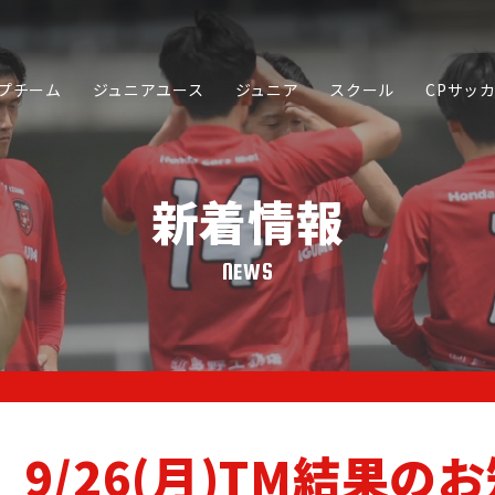
プチーム
ジュニアユース
ジュニア
スクール
CPサッ
新着情報
NEWS
SCHOOL
JUNIOR YOUTH
JUNIOR
スクール
ジュニアユース
ジュニア
9/26(月)TM結果の
PARTNER
ORIGINA
SPORTS ACADEMY