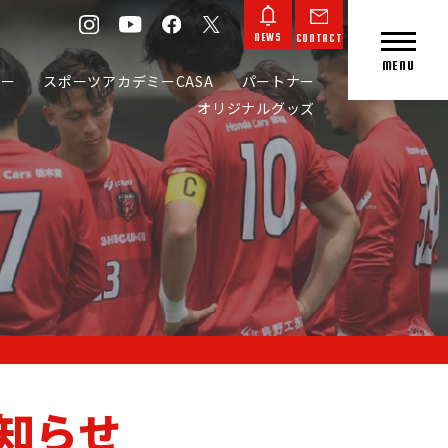
NEWS
CONTACT
MENU
カー
スポーツアカデミーCASA
パートナー
オリジナルグッズ
CONTACT
NEWS
お知らせ
L GOODS