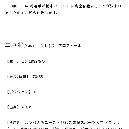
この度、二戸 将選手が栃木SC（J3）に完全移籍することが決まり
ましたのでお知らせ致します。
SCHOOL
CP SOCCER
SPORTS
スクール
CPサッカー
ACADEMY
スポーツアカデミー
CASA
二戸 将
(Masashi Nito)選手プロフィール
【生年月日】1989/5/5
PARTNER
ORIGINAL
パートナー
GOODS
【身長/体重】170/65
オリジナルグッズ
【ポジション】DF
NEWS
CONTACT
プライバシーポリシー
【出身】大阪府
【所属歴】ガンバ大阪ユース > びわこ成蹊スポーツ大学 > ブラウ
ブリッツ秋田 > MIOびわこ滋賀 > ヴェルスパ大分 > AS CASA(2016