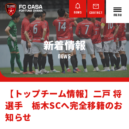
NEWS
CONTACT
MENU
新着情報
ABOUT FC CASA
クラブ概要
NEWS
【トップチーム情報】二戸 将
選手 栃木SCへ完全移籍のお
TOP TEAM
JUNIOR YOUTH
JUNIOR
トップチーム
ジュニアユース
ジュニア
知らせ