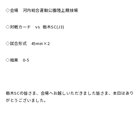
◇会場 河内総合運動公園陸上競技場
SCHOOL
CP SOCCER
SPORTS
スクール
CPサッカー
ACADEMY
◇対戦カード vs 栃木SC(J3)
スポーツアカデミー
CASA
◇試合形式 45min×2
◇結果 0-5
PARTNER
ORIGINAL
パートナー
GOODS
オリジナルグッズ
栃木SCの皆さま、会場へお越しいただきました皆さま、本日はあり
がとうございました。
NEWS
CONTACT
プライバシーポリシー