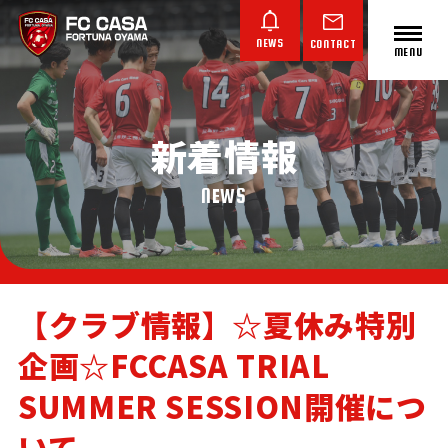
NEWS
CONTACT
MENU
新着情報
ABOUT FC CASA
クラブ概要
NEWS
【クラブ情報】☆夏休み特別
企画☆FCCASA TRIAL
TOP TEAM
JUNIOR YOUTH
JUNIOR
トップチーム
ジュニアユース
ジュニア
SUMMER SESSION開催につ
いて