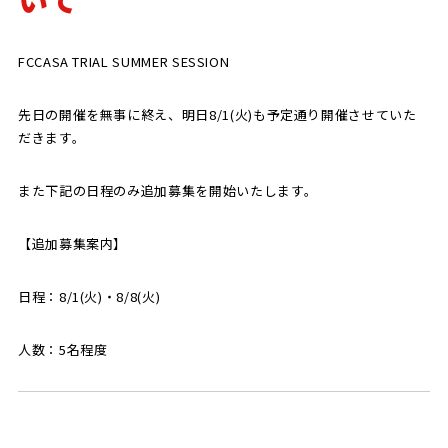
SCHOOL
CP SOCCER
SPORTS
FCCASA TRIAL SUMMER SESSION
スクール
CPサッカー
ACADEMY
スポーツアカデミー
CASA
先日の開催を無事に終え、明日8/1(火)も予定通り開催させていた
だきます。
また下記の日程のみ追加募集を開始いたします。
PARTNER
ORIGINAL
【追加募集案内】
パートナー
GOODS
オリジナルグッズ
日程：8/1(火)・8/8(火)
人数：5名程度
NEWS
CONTACT
プライバシーポリシー