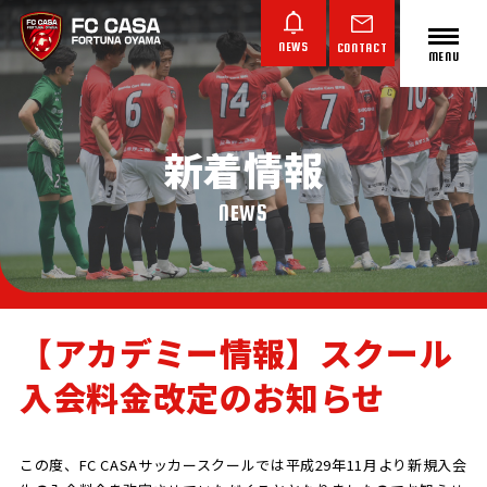
NEWS
CONTACT
MENU
新着情報
ABOUT FC CASA
クラブ概要
NEWS
【アカデミー情報】スクール
入会料金改定のお知らせ
TOP TEAM
JUNIOR YOUTH
JUNIOR
トップチーム
ジュニアユース
ジュニア
この度、FC CASAサッカースクールでは平成29年11月より新規入会