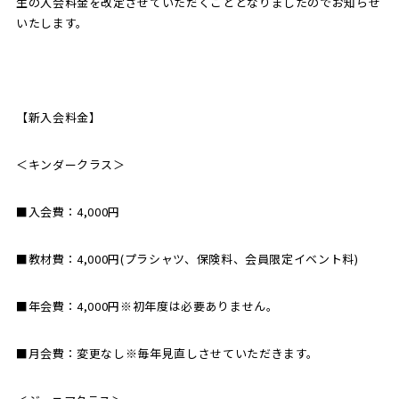
生の入会料金を改定させていただくこととなりましたのでお知らせ
いたします。
SCHOOL
CP SOCCER
SPORTS
スクール
CPサッカー
ACADEMY
スポーツアカデミー
CASA
【新入会料金】
＜キンダークラス＞
PARTNER
ORIGINAL
■入会費：4,000円
パートナー
GOODS
オリジナルグッズ
■教材費：4,000円(プラシャツ、保険料、会員限定イベント料)
■年会費：4,000円※初年度は必要ありません。
NEWS
CONTACT
プライバシーポリシー
■月会費：変更なし※毎年見直しさせていただきます。