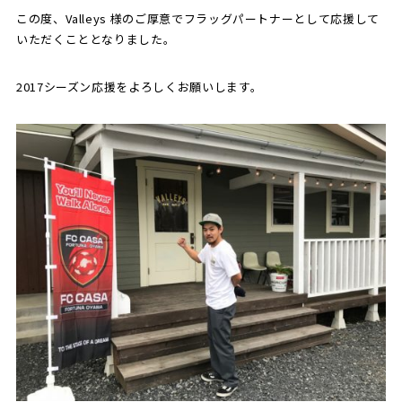
この度、Valleys 様のご厚意でフラッグパートナーとして応援して
いただくこととなりました。
SCHOOL
CP SOCCER
SPORTS
スクール
CPサッカー
ACADEMY
スポーツアカデミー
2017シーズン応援をよろしくお願いします。
CASA
PARTNER
ORIGINAL
パートナー
GOODS
オリジナルグッズ
NEWS
CONTACT
プライバシーポリシー