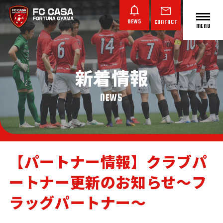
NEWS
CONTACT
MENU
新着情報
ABOUT FC CASA
クラブ概要
NEWS
【パートナー情報】クラブパ
ートナー更新のお知らせ～フ
TOP TEAM
JUNIOR YOUTH
JUNIOR
トップチーム
ジュニアユース
ジュニア
ラッグパートナー～