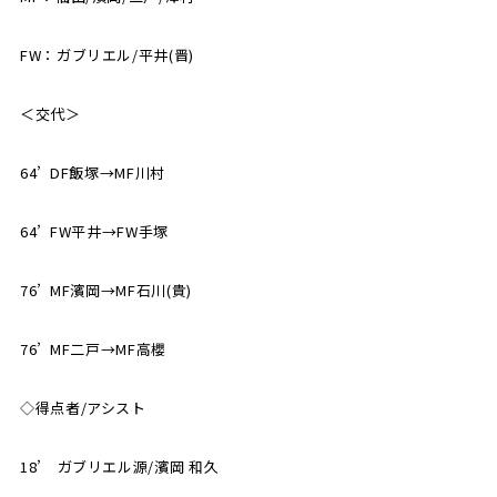
FW：ガブリエル/平井(晋)
＜交代＞
64’ DF飯塚→MF川村
64’ FW平井→FW手塚
76’ MF濱岡→MF石川(貴)
76’ MF二戸→MF高櫻
◇得点者/アシスト
18’ ガブリエル源/濱岡 和久