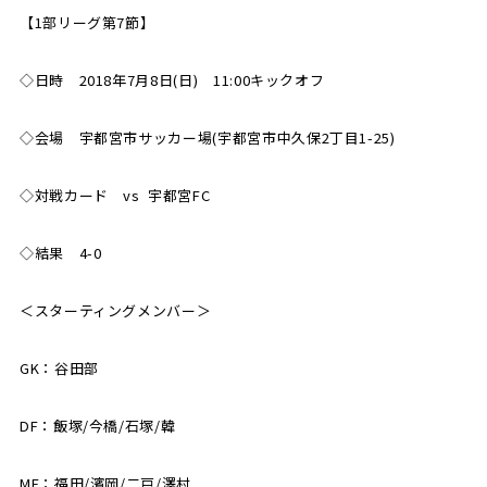
【1部リーグ第7節】
SCHOOL
CP SOCCER
SPORTS
スクール
CPサッカー
◇日時 2018年7月8日(日) 11:00キックオフ
ACADEMY
スポーツアカデミー
CASA
◇会場 宇都宮市サッカー場(宇都宮市中久保2丁目1-25)
◇対戦カード vs 宇都宮FC
PARTNER
ORIGINAL
◇結果 4-0
パートナー
GOODS
オリジナルグッズ
＜スターティングメンバー＞
GK：谷田部
NEWS
CONTACT
プライバシーポリシー
DF：飯塚/今橋/石塚/韓
MF：福田/濱岡/二戸/澤村