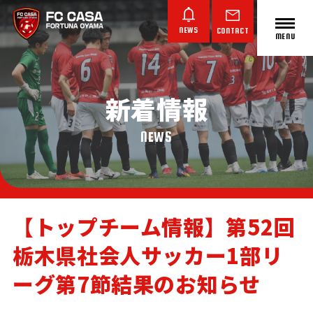
NEWS
CONTACT
MENU
新着情報
ABOUT FC CASA
クラブ概要
NEWS
【トップチーム情報】第52回
栃木県社会人サッカー1部リ
TOP TEAM
JUNIOR YOUTH
JUNIOR
トップチーム
ジュニアユース
ジュニア
ーグ第7節結果のお知らせ