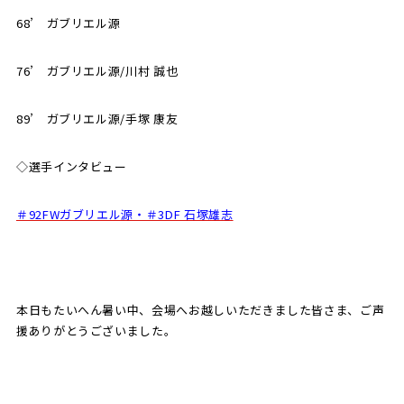
68’ ガブリエル源
76’ ガブリエル源/川村 誠也
89’ ガブリエル源/手塚 康友
◇選手インタビュー
＃92FWガブリエル源・＃3DF 石塚雄志
本日もたいへん暑い中、会場へお越しいただきました皆さま、ご声
援ありがとうございました。