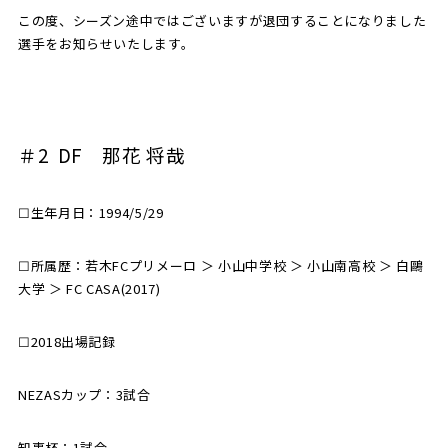
この度、シーズン途中ではございますが退団することになりました
選手をお知らせいたします。
SCHOOL
CP SOCCER
SPORTS
スクール
CPサッカー
ACADEMY
スポーツアカデミー
CASA
＃2 DF 那花 将哉
☐生年月日：1994/5/29
PARTNER
ORIGINAL
パートナー
GOODS
☐所属歴：若木FCプリメーロ ＞ 小山中学校 ＞ 小山南高校 ＞ 白鷗
オリジナルグッズ
大学 ＞ FC CASA(2017)
☐2018出場記録
NEWS
CONTACT
プライバシーポリシー
NEZASカップ：3試合
知事杯：1試合