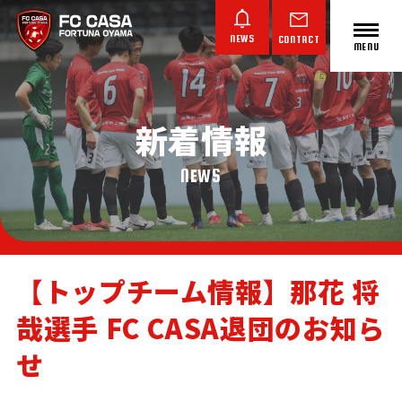
NEWS
CONTACT
MENU
新着情報
ABOUT FC CASA
クラブ概要
NEWS
【トップチーム情報】那花 将
哉選手 FC CASA退団のお知ら
TOP TEAM
JUNIOR YOUTH
JUNIOR
トップチーム
ジュニアユース
ジュニア
せ