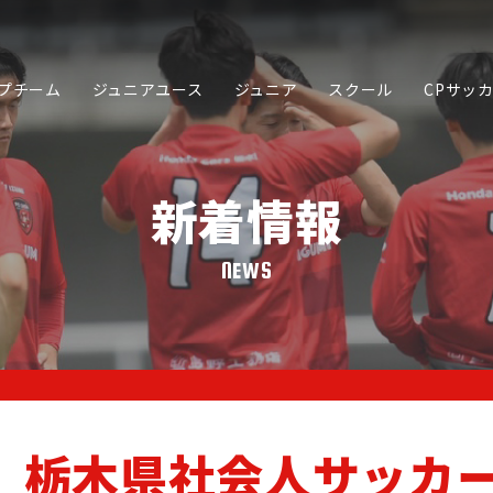
プチーム
ジュニアユース
ジュニア
スクール
CPサッ
新着情報
NEWS
SCHOOL
JUNIOR YOUTH
JUNIOR
スクール
ジュニアユース
ジュニア
】栃木県社会人サッカー
PARTNER
ORIGINA
SPORTS ACADEMY