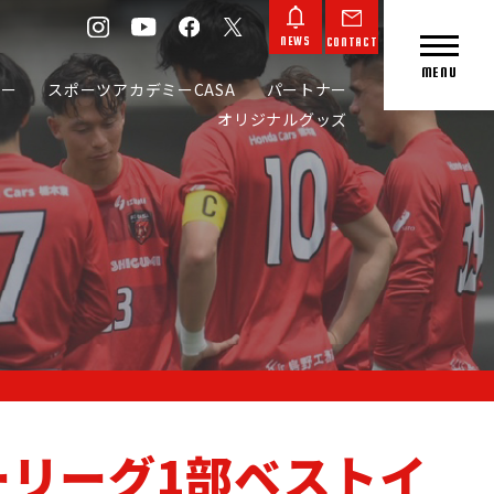
NEWS
CONTACT
MENU
カー
スポーツアカデミーCASA
パートナー
オリジナルグッズ
CONTACT
NEWS
リーグ1部ベストイ
L GOODS