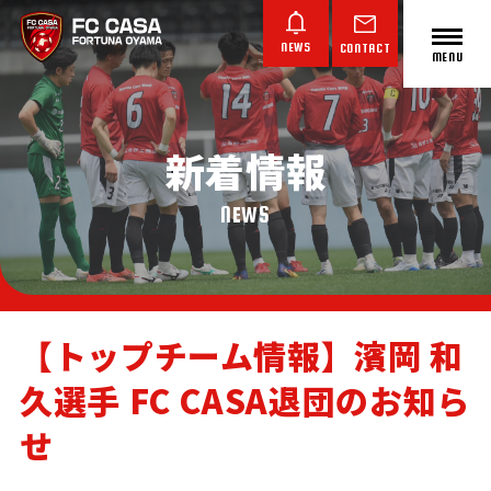
NEWS
CONTACT
MENU
新着情報
ABOUT FC CASA
クラブ概要
NEWS
【トップチーム情報】濱岡 和
久選手 FC CASA退団のお知ら
TOP TEAM
JUNIOR YOUTH
JUNIOR
トップチーム
ジュニアユース
ジュニア
せ