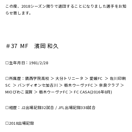
この度、2018シーズン限りで退団することになりました選手をお知
らせ致します。
SCHOOL
CP SOCCER
SPORTS
スクール
CPサッカー
ACADEMY
スポーツアカデミー
CASA
＃37 MF 濱岡 和久
☐生年月日：1981/2/28
PARTNER
ORIGINAL
パートナー
GOODS
☐所属歴：鎮西学院高校 ＞ 大分トリニータ ＞ 愛媛FC ＞ 佐川印刷
オリジナルグッズ
SC ＞ バンディオンセ加古川 ＞ 栃木ウーヴァFC ＞ 奈良クラブ ＞
MIOびわこ滋賀 ＞ 栃木ウーヴァFC ＞ FC CASA(2016年8月)
NEWS
CONTACT
プライバシーポリシー
☐経歴：J2出場記録32試合 / JFL出場記録338試合
☐2018出場記録