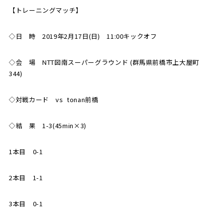
【トレーニングマッチ】
SCHOOL
CP SOCCER
SPORTS
スクール
CPサッカー
◇日 時 2019年2月17日(日) 11:00キックオフ
ACADEMY
スポーツアカデミー
CASA
◇会 場 NTT図南スーパーグラウンド (群馬県前橋市上大屋町
344)
◇対戦カード vs tonan前橋
PARTNER
ORIGINAL
パートナー
GOODS
◇結 果 1-3(45min×3)
オリジナルグッズ
1本目 0-1
NEWS
CONTACT
2本目 1-1
プライバシーポリシー
3本目 0-1