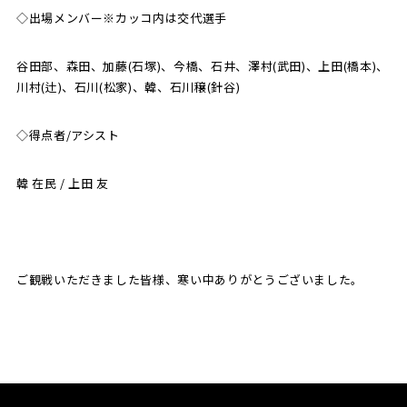
◇出場メンバー※カッコ内は交代選手
谷田部、森田、加藤(石塚)、今橋、石井、澤村(武田)、上田(橋本)、
川村(辻)、石川(松家)、韓、石川穣(針谷)
◇得点者/アシスト
韓 在民 / 上田 友
ご観戦いただきました皆様、寒い中ありがとうございました。