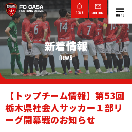
NEWS
CONTACT
MENU
新着情報
ABOUT FC CASA
クラブ概要
NEWS
【トップチーム情報】第53回
栃木県社会人サッカー１部リ
TOP TEAM
JUNIOR YOUTH
JUNIOR
トップチーム
ジュニアユース
ジュニア
ーグ開幕戦のお知らせ