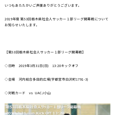
いつもあたたかいご声援ありがとうございます。
SCHOOL
CP SOCCER
SPORTS
スクール
CPサッカー
2019年度 第53回栃木県社会人サッカー１部リーグ開幕戦について
ACADEMY
スポーツアカデミー
お知らせいたします。
CASA
【第53回栃木県社会人サッカー１部リーグ開幕戦】
PARTNER
ORIGINAL
パートナー
GOODS
◇日時 2019年3月31日(日) 13:20キックオフ
オリジナルグッズ
◇会場 河内総合多目的広場(宇都宮市白沢町1791-3)
NEWS
CONTACT
◇対戦カード vs UACJ小山
プライバシーポリシー