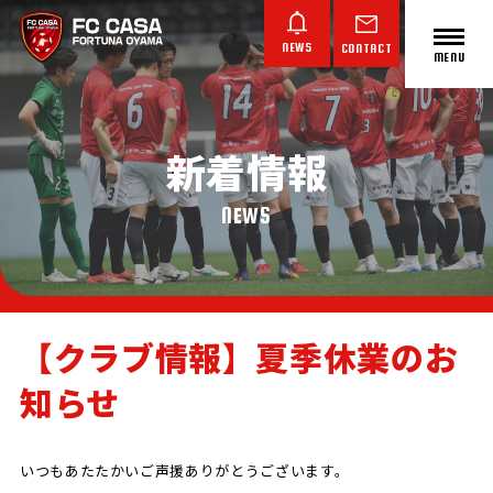
NEWS
CONTACT
MENU
新着情報
ABOUT FC CASA
クラブ概要
NEWS
【クラブ情報】夏季休業のお
知らせ
TOP TEAM
JUNIOR YOUTH
JUNIOR
トップチーム
ジュニアユース
ジュニア
いつもあたたかいご声援ありがとうございます。