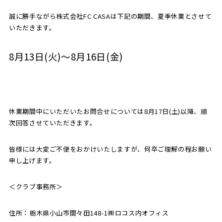
誠に勝手ながら株式会社FC CASAは下記の期間、夏季休業とさせて
SCHOOL
CP SOCCER
SPORTS
いただきます。
スクール
CPサッカー
ACADEMY
スポーツアカデミー
8月13日(火)～8月16日(金)
CASA
休業期間中にいただいたお問合せについては8月17日(土)以降、順
PARTNER
ORIGINAL
次回答させていただきます。
パートナー
GOODS
オリジナルグッズ
皆様には大変ご不便をおかけいたしますが、何卒ご理解の程お願い
申し上げます。
NEWS
CONTACT
プライバシーポリシー
＜クラブ事務所＞
住所：栃木県小山市間々田148-1㈱ロコス内オフィス