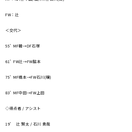
FW：辻
＜交代＞
55’ MF韓→DF石塚
61’ FW辻→FW脇本
75’ MF橋本→FW石川(穣)
83’ MF中田→FW上田
◇得点者 / アシスト
19’ 辻 賢太 / 石川 貴哉