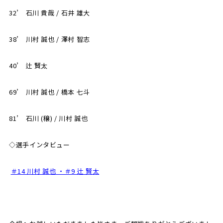
32’ 石川 貴哉 / 石井 雄大
38’ 川村 誠也 / 澤村 智志
40’ 辻 賢太
69’ 川村 誠也 / 橋本 七斗
81’ 石川 (穣) / 川村 誠也
◇選手インタビュー
＃14 川村 誠也 ・＃9 辻 賢太