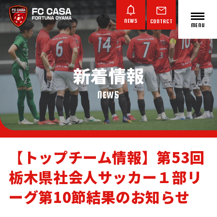
NEWS
CONTACT
MENU
新着情報
ABOUT FC CASA
クラブ概要
NEWS
【トップチーム情報】第53回
栃木県社会人サッカー１部リ
TOP TEAM
JUNIOR YOUTH
JUNIOR
トップチーム
ジュニアユース
ジュニア
ーグ第10節結果のお知らせ