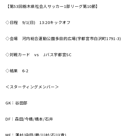
【第53回栃木県社会人サッカー1部リーグ第10節】
SCHOOL
CP SOCCER
SPORTS
スクール
CPサッカー
◇日程 9/1(日) 13:20キックオフ
ACADEMY
スポーツアカデミー
CASA
◇会場 河内総合運動公園多目的広場(宇都宮市白沢町1791-3)
◇対戦カード vs Jバス宇都宮SC
PARTNER
ORIGINAL
◇結果 6-2
パートナー
GOODS
オリジナルグッズ
＜スターティングメンバー＞
GK：谷田部
NEWS
CONTACT
プライバシーポリシー
DF：森田/今橋/橋本/石井
MF：澤村/中田/韓/川村/石川(貴)