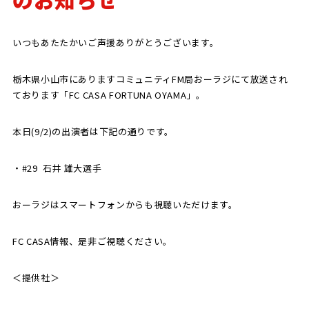
SCHOOL
CP SOCCER
SPORTS
いつもあたたかいご声援ありがとうございます。
スクール
CPサッカー
ACADEMY
スポーツアカデミー
CASA
栃木県小山市にありますコミュニティFM局おーラジにて放送され
ております「FC CASA FORTUNA OYAMA」。
本日(9/2)の出演者は下記の通りです。
PARTNER
ORIGINAL
・#29 石井 雄大選手
パートナー
GOODS
オリジナルグッズ
おーラジはスマートフォンからも視聴いただけます。
FC CASA情報、是非ご視聴ください。
NEWS
CONTACT
プライバシーポリシー
＜提供社＞