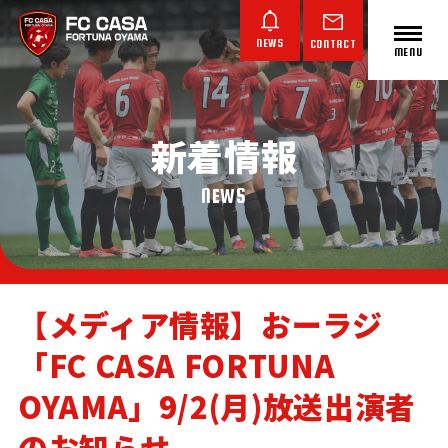
NEWS
CONTACT
MENU
新着情報
ABOUT FC CASA
クラブ概要
NEWS
【メディア情報】おーラジ
「FC CASA FORTUNA
TOP TEAM
JUNIOR YOUTH
JUNIOR
トップチーム
ジュニアユース
ジュニア
OYAMA」9/2(月)放送出演者
のお知らせ