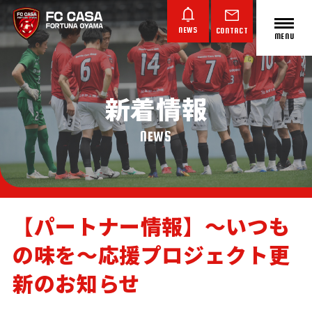
NEWS
CONTACT
MENU
新着情報
ABOUT FC CASA
クラブ概要
NEWS
【パートナー情報】～いつも
の味を～応援プロジェクト更
TOP TEAM
JUNIOR YOUTH
JUNIOR
トップチーム
ジュニアユース
ジュニア
新のお知らせ