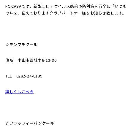
FC CASAでは、新型コロナウイルス感染予防対策を万全に「いつも
の味を」伝えておりますクラブパートナー様をお知らせ致します。
SCHOOL
CP SOCCER
SPORTS
スクール
CPサッカー
ACADEMY
スポーツアカデミー
CASA
☆モンプチクール
住所 小山市西城南6-13-30
PARTNER
ORIGINAL
パートナー
GOODS
TEL 0282-27-8189
オリジナルグッズ
詳しくはこちら
NEWS
CONTACT
プライバシーポリシー
☆フラッフィーパンケーキ