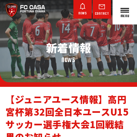
NEWS
CONTACT
MENU
新着情報
ABOUT FC CASA
クラブ概要
NEWS
【ジュニアユース情報】高円
宮杯第32回全日本ユースU15
TOP TEAM
JUNIOR YOUTH
JUNIOR
トップチーム
ジュニアユース
ジュニア
サッカー選手権大会1回戦結
果のお知らせ