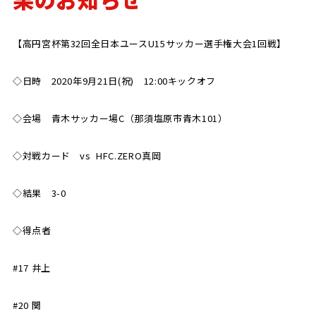
SCHOOL
CP SOCCER
SPORTS
【高円宮杯第32回全日本ユースU15サッカー選手権大会1回戦】
スクール
CPサッカー
ACADEMY
スポーツアカデミー
CASA
◇日時 2020年9月21日(祝) 12:00キックオフ
◇会場 青木サッカー場C（那須塩原市青木101）
◇対戦カード vs HFC.ZERO真岡
PARTNER
ORIGINAL
パートナー
GOODS
◇結果 3-0
オリジナルグッズ
◇得点者
NEWS
CONTACT
プライバシーポリシー
#17 井上
#20 関