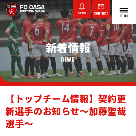
NEWS
CONTACT
MENU
新着情報
ABOUT FC CASA
クラブ概要
NEWS
【トップチーム情報】契約更
新選手のお知らせ～加藤聖哉
TOP TEAM
JUNIOR YOUTH
JUNIOR
トップチーム
ジュニアユース
ジュニア
選手～