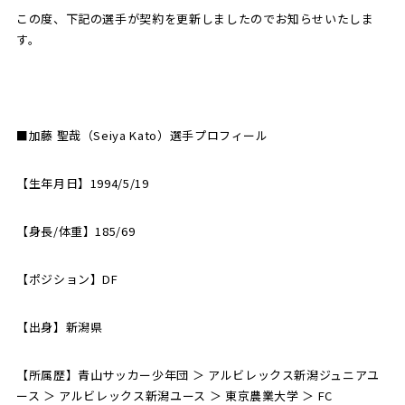
この度、下記の選手が契約を更新しましたのでお知らせいたしま
す。
SCHOOL
CP SOCCER
SPORTS
スクール
CPサッカー
ACADEMY
スポーツアカデミー
CASA
■加藤 聖哉（Seiya Kato）選手プロフィール
【生年月日】1994/5/19
PARTNER
ORIGINAL
パートナー
GOODS
【身長/体重】185/69
オリジナルグッズ
【ポジション】DF
NEWS
CONTACT
【出身】新潟県
プライバシーポリシー
【所属歴】青山サッカー少年団 ＞ アルビレックス新潟ジュニアユ
ース ＞ アルビレックス新潟ユース ＞ 東京農業大学 ＞ FC