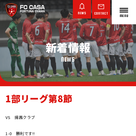
NEWS
CONTACT
MENU
新着情報
ABOUT FC CASA
クラブ概要
NEWS
1部リーグ第8節
TOP TEAM
JUNIOR YOUTH
JUNIOR
トップチーム
ジュニアユース
ジュニア
VS 揚茜クラブ
1-0 勝利です!!