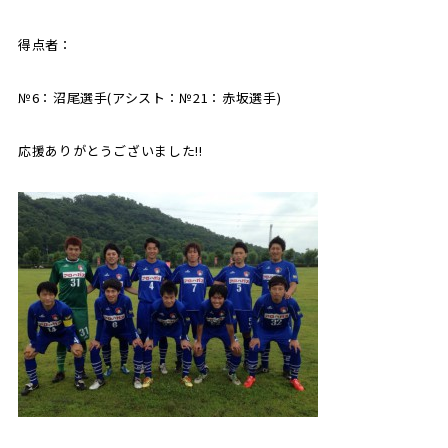
得点者：
SCHOOL
CP SOCCER
SPORTS
スクール
CPサッカー
ACADEMY
スポーツアカデミー
№6：沼尾選手(アシスト：№21：赤坂選手)
CASA
応援ありがとうございました!!
PARTNER
ORIGINAL
パートナー
GOODS
オリジナルグッズ
NEWS
CONTACT
プライバシーポリシー