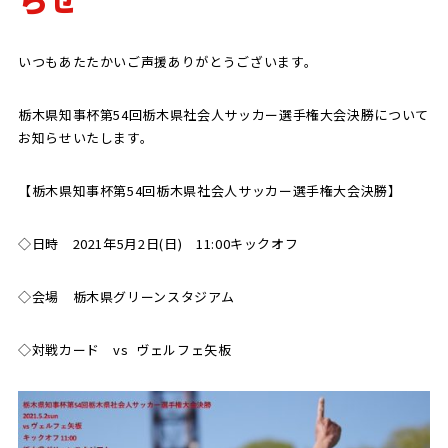
SCHOOL
CP SOCCER
SPORTS
いつもあたたかいご声援ありがとうございます。
スクール
CPサッカー
ACADEMY
スポーツアカデミー
CASA
栃木県知事杯第54回栃木県社会人サッカー選手権大会決勝について
お知らせいたします。
【栃木県知事杯第54回栃木県社会人サッカー選手権大会決勝】
PARTNER
ORIGINAL
◇日時 2021年5月2日(日) 11:00キックオフ
パートナー
GOODS
オリジナルグッズ
◇会場 栃木県グリーンスタジアム
◇対戦カード vs ヴェルフェ矢板
NEWS
CONTACT
プライバシーポリシー