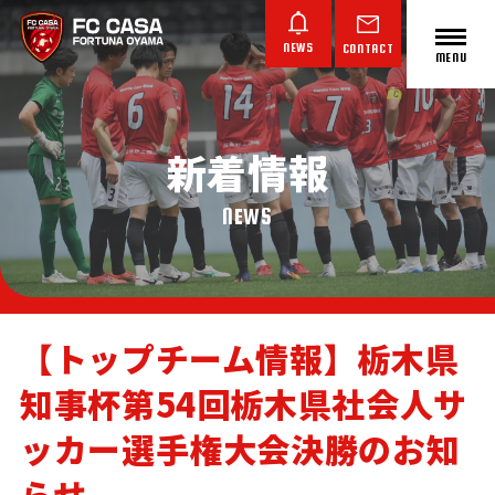
NEWS
CONTACT
MENU
新着情報
ABOUT FC CASA
クラブ概要
NEWS
【トップチーム情報】栃木県
知事杯第54回栃木県社会人サ
TOP TEAM
JUNIOR YOUTH
JUNIOR
トップチーム
ジュニアユース
ジュニア
ッカー選手権大会決勝のお知
らせ