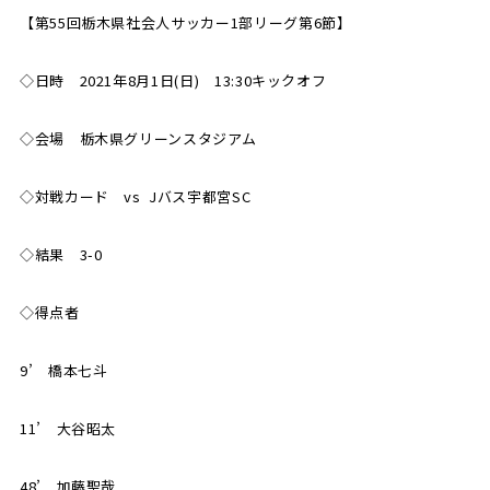
【第55回栃木県社会人サッカー1部リーグ第6節】
SCHOOL
CP SOCCER
SPORTS
スクール
CPサッカー
◇日時 2021年8月1日(日) 13:30キックオフ
ACADEMY
スポーツアカデミー
CASA
◇会場 栃木県グリーンスタジアム
◇対戦カード vs Jバス宇都宮SC
PARTNER
ORIGINAL
◇結果 3-0
パートナー
GOODS
オリジナルグッズ
◇得点者
9’ 橋本七斗
NEWS
CONTACT
プライバシーポリシー
11’ 大谷昭太
48’ 加藤聖哉