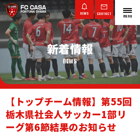
NEWS
CONTACT
MENU
新着情報
ABOUT FC CASA
クラブ概要
NEWS
【トップチーム情報】第55回
栃木県社会人サッカー1部リ
TOP TEAM
JUNIOR YOUTH
JUNIOR
トップチーム
ジュニアユース
ジュニア
ーグ第6節結果のお知らせ