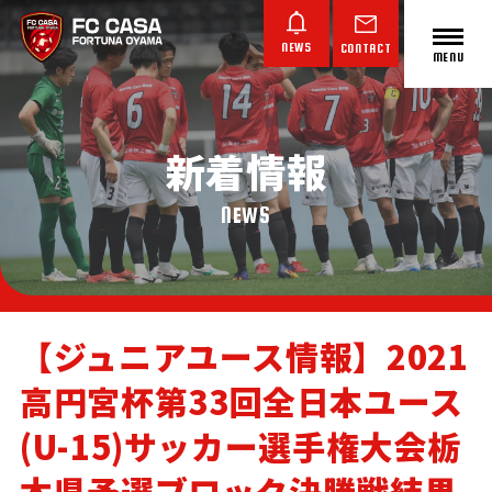
NEWS
CONTACT
MENU
新着情報
ABOUT FC CASA
クラブ概要
NEWS
【ジュニアユース情報】2021
高円宮杯第33回全日本ユース
TOP TEAM
JUNIOR YOUTH
JUNIOR
トップチーム
ジュニアユース
ジュニア
(U-15)サッカー選手権大会栃
木県予選ブロック決勝戦結果