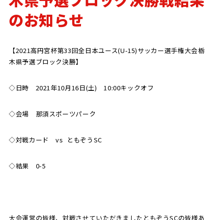
のお知らせ
SCHOOL
CP SOCCER
SPORTS
スクール
CPサッカー
ACADEMY
スポーツアカデミー
【2021高円宮杯第33回全日本ユース(U-15)サッカー選手権大会栃
CASA
木県予選ブロック決勝】
◇日時 2021年10月16日(土) 10:00キックオフ
PARTNER
ORIGINAL
◇会場 那須スポーツパーク
パートナー
GOODS
オリジナルグッズ
◇対戦カード vs ともぞうSC
◇結果 0-5
NEWS
CONTACT
プライバシーポリシー
大会運営の皆様、対戦させていただきましたともぞうSCの皆様あ