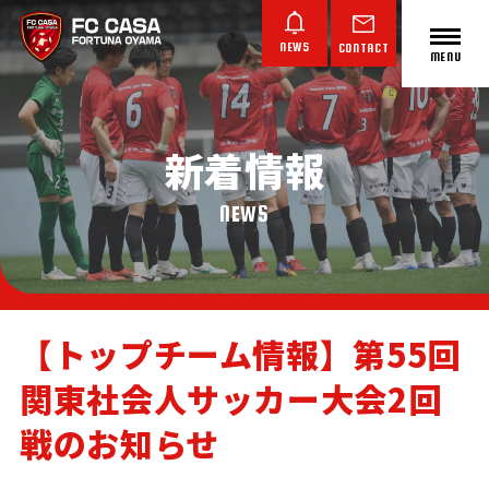
NEWS
CONTACT
MENU
新着情報
ABOUT FC CASA
クラブ概要
NEWS
【トップチーム情報】第55回
関東社会人サッカー大会2回
TOP TEAM
JUNIOR YOUTH
JUNIOR
トップチーム
ジュニアユース
ジュニア
戦のお知らせ