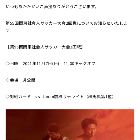
いつもあたたかいご声援ありがとうございます。
SCHOOL
CP SOCCER
SPORTS
スクール
CPサッカー
第55回関東社会人サッカー大会2回戦についてお知らせいたしま
ACADEMY
スポーツアカデミー
す。
CASA
【第55回関東社会人サッカー大会2回戦】
◇日時 2021年11月7日(日) 11:00キックオフ
PARTNER
ORIGINAL
パートナー
GOODS
◇会場 非公開
オリジナルグッズ
◇対戦カード vs tonan前橋サテライト（群馬県第1位）
NEWS
CONTACT
プライバシーポリシー