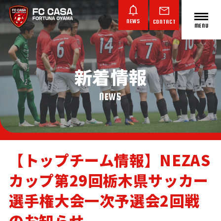
NEWS
CONTACT
MENU
新着情報
ABOUT FC CASA
クラブ概要
NEWS
【トップチーム情報】NEZAS
カップ第29回栃木県サッカー
TOP TEAM
JUNIOR YOUTH
JUNIOR
トップチーム
ジュニアユース
ジュニア
選手権大会一次予選会2回戦
のお知らせ