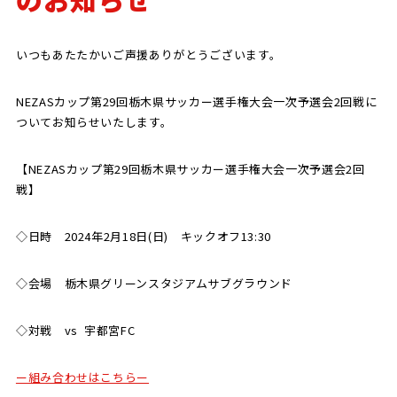
SCHOOL
CP SOCCER
SPORTS
いつもあたたかいご声援ありがとうございます。
スクール
CPサッカー
ACADEMY
スポーツアカデミー
CASA
NEZASカップ第29回栃木県サッカー選手権大会一次予選会2回戦に
ついてお知らせいたします。
【NEZASカップ第29回栃木県サッカー選手権大会一次予選会2回
戦】
PARTNER
ORIGINAL
パートナー
GOODS
◇日時 2024年2月18日(日) キックオフ13:30
オリジナルグッズ
◇会場 栃木県グリーンスタジアムサブグラウンド
NEWS
CONTACT
プライバシーポリシー
◇対戦 vs 宇都宮FC
ー組み合わせはこちらー