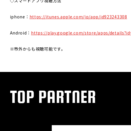
◇スマートアプリ視聴方法
iphone：
https://itunes.apple.com/jp/app/id923243308
Android：
https://play.google.com/store/apps/details?i
※市外からも視聴可能です。
TOP PARTNER