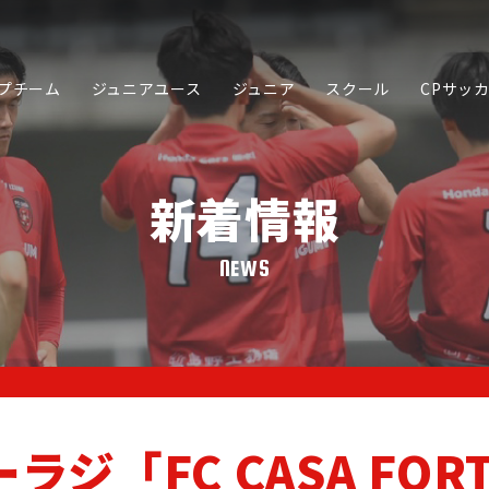
プチーム
ジュニアユース
ジュニア
スクール
CPサッ
新着情報
NEWS
SCHOOL
JUNIOR YOUTH
JUNIOR
スクール
ジュニアユース
ジュニア
「FC CASA FORT
PARTNER
ORIGINA
SPORTS ACADEMY