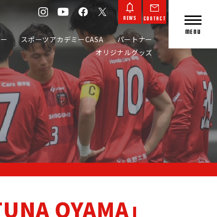
NEWS
CONTACT
MENU
カー
スポーツアカデミーCASA
パートナー
オリジナルグッズ
CONTACT
NEWS
UNA OYAMA」
L GOODS