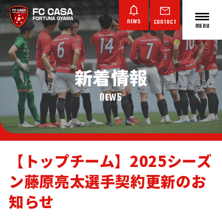
NEWS
CONTACT
MENU
新着情報
ABOUT FC CASA
クラブ概要
NEWS
【トップチーム】2025シーズ
ン藤原亮太選手契約更新のお
TOP TEAM
JUNIOR YOUTH
JUNIOR
トップチーム
ジュニアユース
ジュニア
知らせ