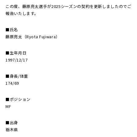
この度、藤原亮太選手が2025シーズンの契約を更新しましたのでご
報告いたします。
SCHOOL
CP SOCCER
SPORTS
スクール
CPサッカー
ACADEMY
スポーツアカデミー
■氏名
CASA
藤原亮太（Ryota Fujiwara）
■生年月日
1997/12/17
PARTNER
ORIGINAL
■身長/体重
パートナー
GOODS
174/69
オリジナルグッズ
■ポジション
MF
NEWS
CONTACT
プライバシーポリシー
■出身
栃木県