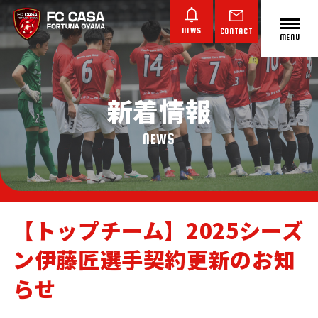
NEWS
CONTACT
MENU
新着情報
ABOUT FC CASA
クラブ概要
NEWS
【トップチーム】2025シーズ
ン伊藤匠選手契約更新のお知
TOP TEAM
JUNIOR YOUTH
JUNIOR
トップチーム
ジュニアユース
ジュニア
らせ