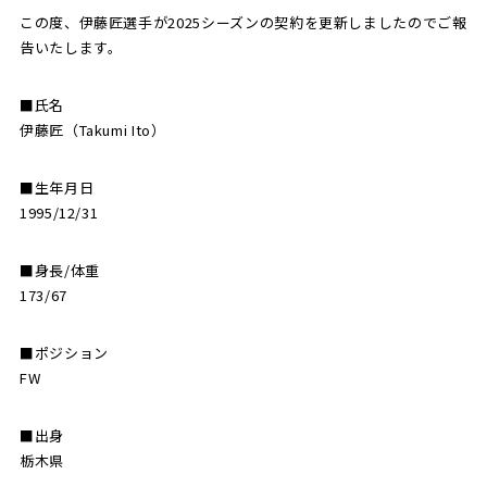
この度、伊藤匠選手が2025シーズンの契約を更新しましたのでご報
告いたします。
SCHOOL
CP SOCCER
SPORTS
スクール
CPサッカー
ACADEMY
スポーツアカデミー
■氏名
CASA
伊藤匠（Takumi Ito）
■生年月日
1995/12/31
PARTNER
ORIGINAL
■身長/体重
パートナー
GOODS
173/67
オリジナルグッズ
■ポジション
FW
NEWS
CONTACT
プライバシーポリシー
■出身
栃木県