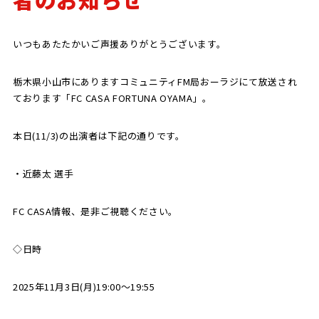
SCHOOL
CP SOCCER
SPORTS
いつもあたたかいご声援ありがとうございます。
スクール
CPサッカー
ACADEMY
スポーツアカデミー
CASA
栃木県小山市にありますコミュニティFM局おーラジにて放送され
ております「FC CASA FORTUNA OYAMA」。
本日(11/3)の出演者は下記の通りです。
PARTNER
ORIGINAL
・近藤太 選手
パートナー
GOODS
オリジナルグッズ
FC CASA情報、是非ご視聴ください。
◇日時
NEWS
CONTACT
プライバシーポリシー
2025年11月3日(月)19:00～19:55