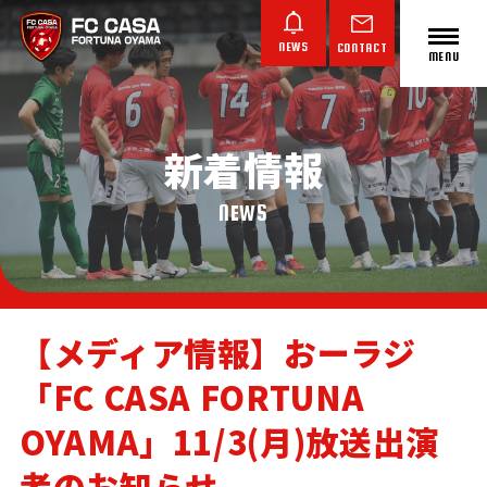
NEWS
CONTACT
MENU
新着情報
ABOUT FC CASA
クラブ概要
NEWS
【メディア情報】おーラジ
「FC CASA FORTUNA
TOP TEAM
JUNIOR YOUTH
JUNIOR
トップチーム
ジュニアユース
ジュニア
OYAMA」11/3(月)放送出演
者のお知らせ