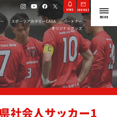
NEWS
CONTACT
MENU
カー
スポーツアカデミーCASA
パートナー
オリジナルグッズ
CONTACT
NEWS
木県社会人サッカー1
L GOODS