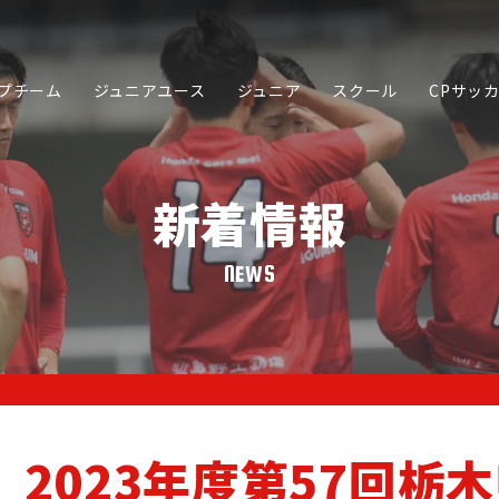
プチーム
ジュニアユース
ジュニア
スクール
CPサッ
新着情報
NEWS
SCHOOL
JUNIOR YOUTH
JUNIOR
スクール
ジュニアユース
ジュニア
2023年度第57回栃
PARTNER
ORIGINA
SPORTS ACADEMY