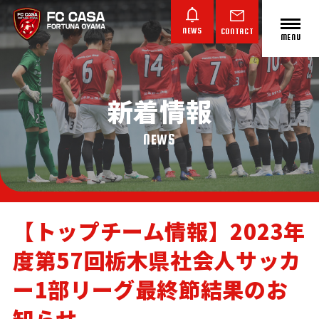
NEWS
CONTACT
MENU
新着情報
ABOUT FC CASA
クラブ概要
NEWS
【トップチーム情報】2023年
度第57回栃木県社会人サッカ
TOP TEAM
JUNIOR YOUTH
JUNIOR
トップチーム
ジュニアユース
ジュニア
ー1部リーグ最終節結果のお
知らせ