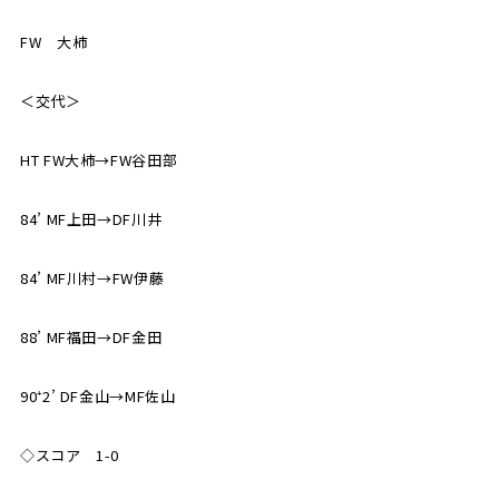
FW 大柿
＜交代＞
HT FW大柿→FW谷田部
84’ MF上田→DF川井
84’ MF川村→FW伊藤
88’ MF福田→DF金田
90⁺2’ DF金山→MF佐山
◇スコア 1-0