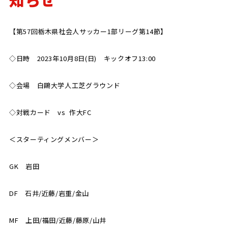
SCHOOL
CP SOCCER
SPORTS
【第57回栃木県社会人サッカー1部リーグ第14節】
スクール
CPサッカー
ACADEMY
スポーツアカデミー
CASA
◇日時 2023年10月8日(日) キックオフ13:00
◇会場 白鷗大学人工芝グラウンド
◇対戦カード vs 作大FC
PARTNER
ORIGINAL
パートナー
GOODS
＜スターティングメンバー＞
オリジナルグッズ
GK 岩田
NEWS
CONTACT
プライバシーポリシー
DF 石井/近藤/岩重/金山
MF 上田/福田/近藤/藤原/山井