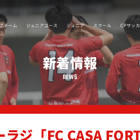
プチーム
ジュニアユース
ジュニア
スクール
CPサッ
新着情報
NEWS
SCHOOL
JUNIOR YOUTH
JUNIOR
スクール
ジュニアユース
ジュニア
「FC CASA FORT
PARTNER
ORIGINA
SPORTS ACADEMY