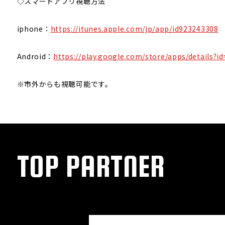
◇スマートアプリ視聴方法
iphone：
https://itunes.apple.com/jp/app/id923243308
Android：
https://play.google.com/store/apps/details?i
※市外からも視聴可能です。
TOP PARTNER