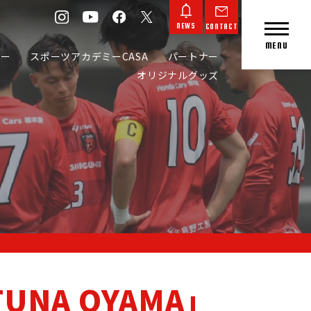
NEWS
CONTACT
MENU
カー
スポーツアカデミーCASA
パートナー
オリジナルグッズ
CONTACT
NEWS
UNA OYAMA」
L GOODS