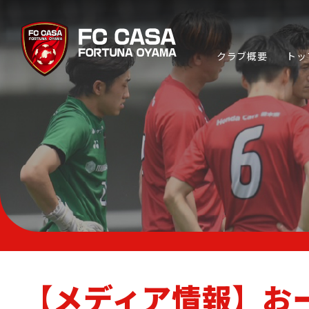
クラブ概要
トッ
TOP TEAM
トップチーム
ABOUT FC CASA
クラブ概要
【メディア情報】おーラジ
CP SOCCER