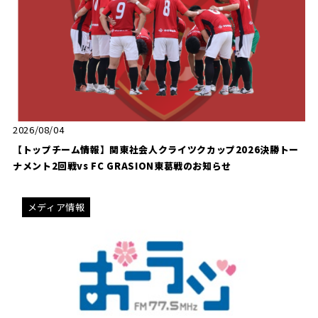
SCHOOL
CP SOCCER
SPORTS
スクール
CPサッカー
ACADEMY
スポーツアカデミー
CASA
2026/08/04
【トップチーム情報】関東社会人クライツクカップ2026決勝トー
PARTNER
ORIGINAL
ナメント2回戦vs FC GRASION東葛戦のお知らせ
パートナー
GOODS
オリジナルグッズ
メディア情報
NEWS
CONTACT
プライバシーポリシー