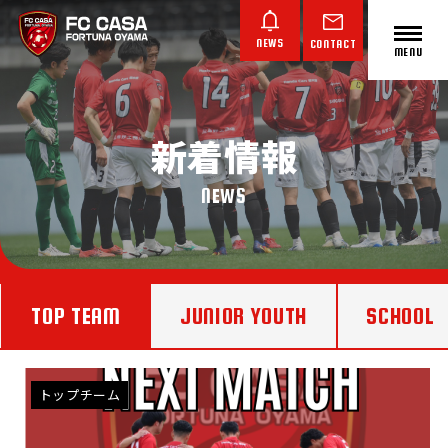
NEWS
CONTACT
MENU
新着情報
ABOUT FC CASA
クラブ概要
NEWS
TOP TEAM
JUNIOR YOUTH
SCHOOL
TOP TEAM
JUNIOR YOUTH
JUNIOR
トップチーム
ジュニアユース
ジュニア
トップチーム