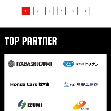
1
2
3
4
5
TOP PARTNER